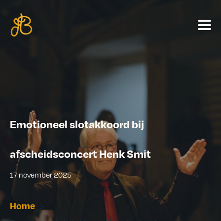
Emotioneel slotakkoord bij
afscheidsconcert Henk Smit
17 november 2025
Home